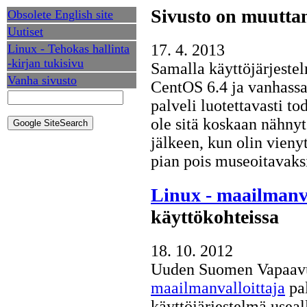
Sivusto on muutta
Obsolete English site
Uutiset
17. 4. 2013
Linux - Tehokas hallinta
-kirjan tukisivu
Samalla käyttöjärjeste
Vanha sivusto
CentOS 6.4 ja vanhassa
palveli luotettavasti t
ole sitä koskaan nähny
jälkeen, kun olin vieny
pian pois museoitavaksi
Linux - maailmanva
käyttökohteissa
18. 10. 2012
Uuden Suomen Vapaavuo
maailmanvalloittaja
pal
käyttöjärjestelmä useall